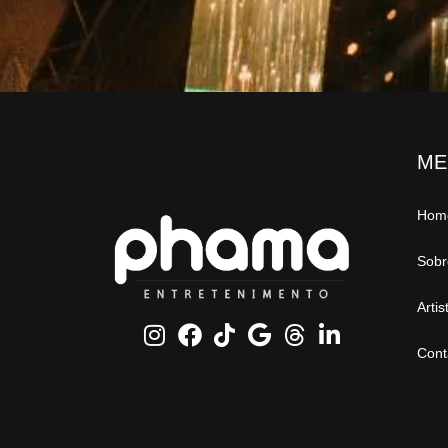
ME
Hom
Sobr
Artis
Cont