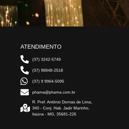
ATENDIMENTO
(37) 3242-5749
(37) 98848-2518
(37) 9 9964-5095
phama@phama.com.br
R. Pref. Antônio Dornas de Lima,
340 - Conj. Hab. Jadir Marinho,
Itaúna - MG, 35681-226