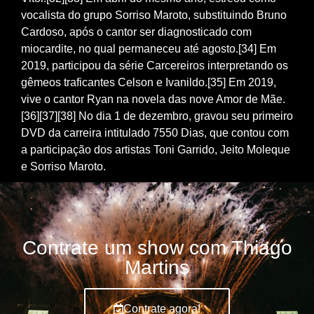
vocalista do grupo Sorriso Maroto, substituindo Bruno
Cardoso, após o cantor ser diagnosticado com
miocardite, no qual permaneceu até agosto.[34] Em
2019, participou da série Carcereiros interpretando os
gêmeos traficantes Celson e Ivanildo.[35] Em 2019,
vive o cantor Ryan na novela das nove Amor de Mãe.
[36][37][38] No dia 1 de dezembro, gravou seu primeiro
DVD da carreira intitulado 7550 Dias, que contou com
a participação dos artistas Toni Garrido, Jeito Moleque
e Sorriso Maroto.
Contrate um show com Thiago
Martins
Contrate agora!