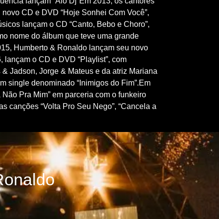
quência lançam “Alô Dj”Em 2013, os cantores
u novo CD e DVD “Hoje Sonhei Com Você”,
úsicos lançam o CD “Canto, Bebo e Choro”,
mo nome do álbum que teve uma grande
015, Humberto & Ronaldo lançam seu novo
6, lançam o CD e DVD “Playlist”, com
 & Jadson, Jorge & Mateus e da atriz Mariana
um single denominado “Inimigos do Fim”.Em
a Não Pra Mim” em parceria com o funkeiro
as canções “Volta Pro Seu Nego”, “Cancela a
Ronaldo