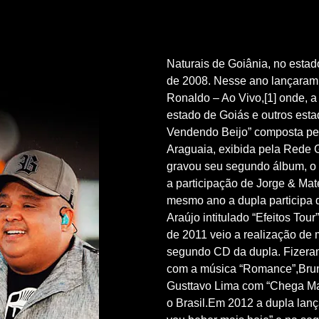
Naturais de Goiânia, no esta
de 2008. Nesse ano lançaram s
Ronaldo – Ao Vivo,[1] onde, a 
estado de Goiás e outros esta
Vendendo Beijo” composta pela
Araguaia, exibida pela Rede G
gravou seu segundo álbum, 
a participação de Jorge & Ma
mesmo ano a dupla participa d
Araújo intitulado “Efeitos T
de 2011 veio a realização de
segundo CD da dupla. Fizeram
com a música “Romance”,Brun
Gusttavo Lima com “Chega Mai
o Brasil.Em 2012 a dupla lan