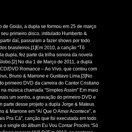
do de Goiás, a dupla se formou em 25 de março
eu primeiro disco, intitulado Humberto &
partir daí, passaram a fazer shows por todo
dos brasileiros.[1]Em 2010, a canção “Tô
 dupla, fez parte da trilha sonora da novela
lobo.[2] No dia 1 de Março de 2011, a dupla
o CD/DVD Romance – Ao Vivo, que contou com
teus, Bruno & Marrone e Gusttavo Lima.[3]No
o primeiro DVD da carreira do Cantor Cristiano
our” na música chamada “Simples Assim” Em maio
 mais um sonho, a gravação do primeiro DVD e
 parte desse projeto a dupla Jorge & Mateus
o & Marrone em “Aí Que O Amor Acontece”, e
s Pra Cá”, canção que foi executada em todo
ça o single do álbum Eu Vou Contar Procëis “Só