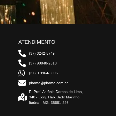
ATENDIMENTO
(37) 3242-5749
(37) 98848-2518
(37) 9 9964-5095
phama@phama.com.br
R. Pref. Antônio Dornas de Lima,
340 - Conj. Hab. Jadir Marinho,
Itaúna - MG, 35681-226