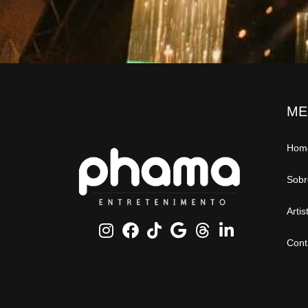
ME
Hom
Sobr
Artis
Cont