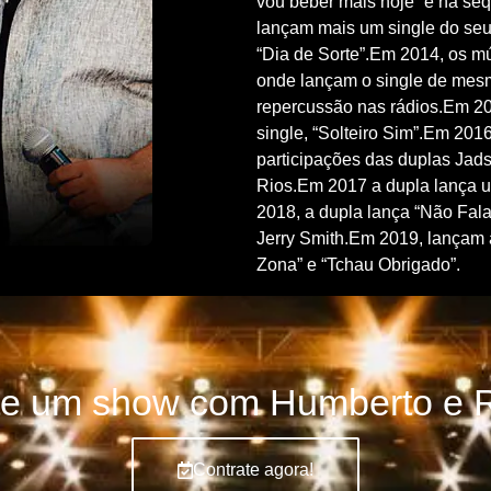
vou beber mais hoje” e na se
lançam mais um single do se
“Dia de Sorte”.Em 2014, os m
onde lançam o single de mes
repercussão nas rádios.Em 2
single, “Solteiro Sim”.Em 201
participações das duplas Jads
Rios.Em 2017 a dupla lança 
2018, a dupla lança “Não Fal
Jerry Smith.Em 2019, lançam 
Zona” e “Tchau Obrigado”.
te um show com Humberto e 
Contrate agora!