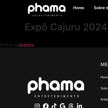
Home
Sobre 
Expô Cajuru 2024
Com a tag
eventos
ME
Hom
Sobr
Artis