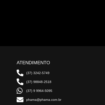
ATENDIMENTO
(37) 3242-5749
(37) 98848-2518
(37) 9 9964-5095
phama@phama.com.br