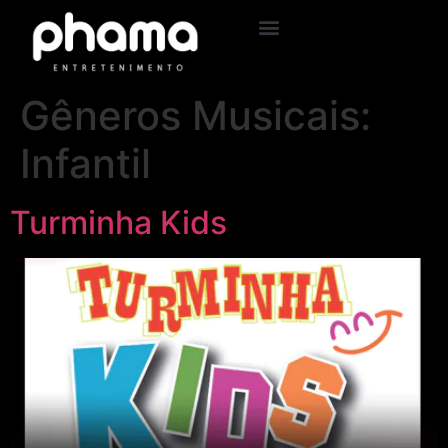
Gêneros Musicais:
Infantil
Turminha Kids