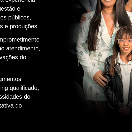
gestão e
os públicos,
ws e produções.
omprometimento
no atendimento,
ovações do
gmentos
ing qualificado,
ssidades do
tativa do