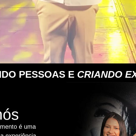
DO PESSOAS E
CRIANDO EX
nós
imento é uma
a experiência